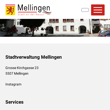
Navigieren in Mellingen
Schnellnavigation
Hauptn
Footer
Stadtverwaltung Mellingen
Grosse Kirchgasse 23
5507 Mellingen
Instagram
Services