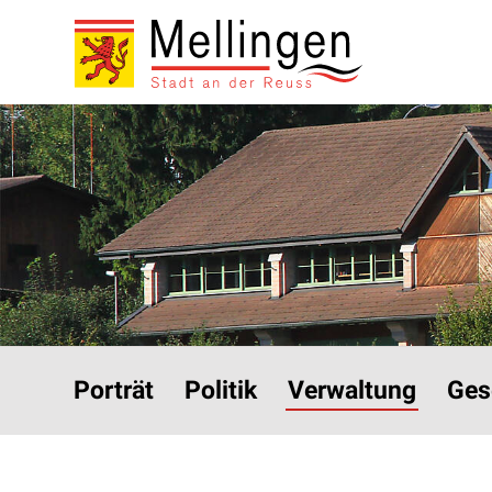
Navigieren in Mellinge
Schnellnavigation
Hauptnavigation
Porträt
Politik
Verwaltung
Ges