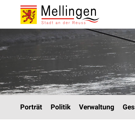
Navigieren in Mellinge
Schnellnavigation
Hauptnavigation
Porträt
Politik
Verwaltung
Ges