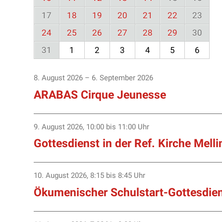
17
18
19
20
21
22
23
24
25
26
27
28
29
30
31
1
2
3
4
5
6
8. August 2026
– 6. September 2026
ARABAS Cirque Jeunesse
9. August 2026
,
10:00
bis 11:00 Uhr
Gottesdienst in der Ref. Kirche Mell
10. August 2026
,
8:15
bis 8:45 Uhr
Ökumenischer Schulstart-Gottesdiens