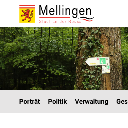
Navigieren in Mellinge
Schnellnavigation
Hauptnavigation
Porträt
Politik
Verwaltung
Ges