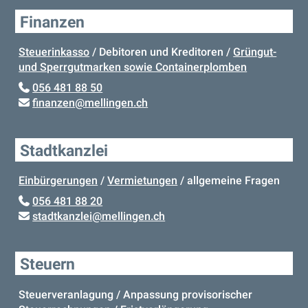
Finanzen
Steuerinkasso
/ Debitoren und Kreditoren /
Grüngut-
und Sperrgutmarken sowie Containerplomben
056 481 88 50
finanzen
@mellingen.ch
Stadtkanzlei
Einbürgerungen
/
Vermietungen
/ allgemeine Fragen
056 481 88 20
stadtkanzlei
@mellingen.ch
Steuern
Steuerveranlagung / Anpassung provisorischer