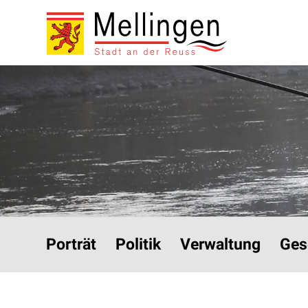
Navigieren in Mellinge
Schnellnavigation
Hauptnavigation
Porträt
Politik
Verwaltung
Ges