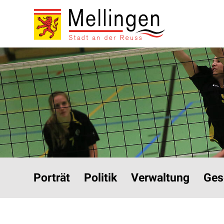
Navigieren in Mellinge
Schnellnavigation
Hauptnavigation
Porträt
Politik
Verwaltung
Ges