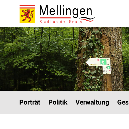
Navigieren in Mellinge
Schnellnavigation
Hauptnavigation
Porträt
Politik
Verwaltung
Ges