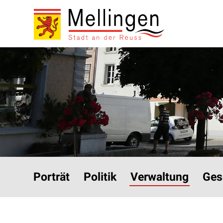
Navigieren in Mellinge
Schnellnavigation
Hauptnavigation
Porträt
Politik
Verwaltung
Ges