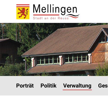
Navigieren in Mellinge
Schnellnavigation
Hauptnavigation
Porträt
Politik
Verwaltung
Ges