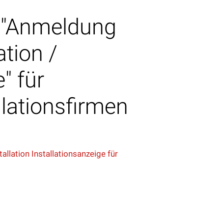
r "Anmeldung
ation /
" für
llationsfirmen
llation Installationsanzeige für