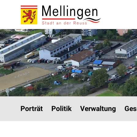
Navigieren in Mellinge
Schnellnavigation
Hauptnavigation
Porträt
Politik
Verwaltung
Ges