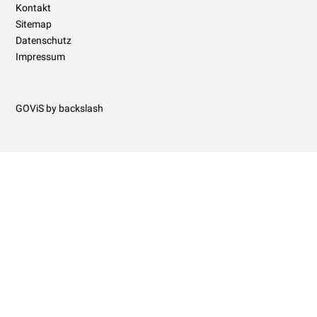
Kontakt
Sitemap
Datenschutz
Impressum
GOViS
by
backslash
real estate