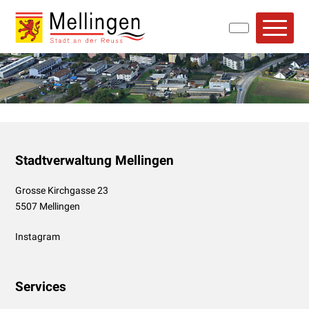
Navigieren in Mellingen
Schnellnavigation
Hauptn
Footer
Stadtverwaltung Mellingen
Grosse Kirchgasse 23
5507 Mellingen
Instagram
Services