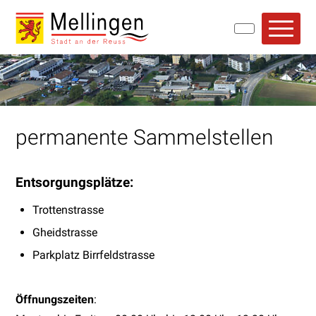
Navigieren in Mellingen
Schnellnavigation
Hauptn
permanente Sammelstellen
Entsorgungsplätze:
Trottenstrasse
Gheidstrasse
Parkplatz Birrfeldstrasse
Öffnungszeiten
: