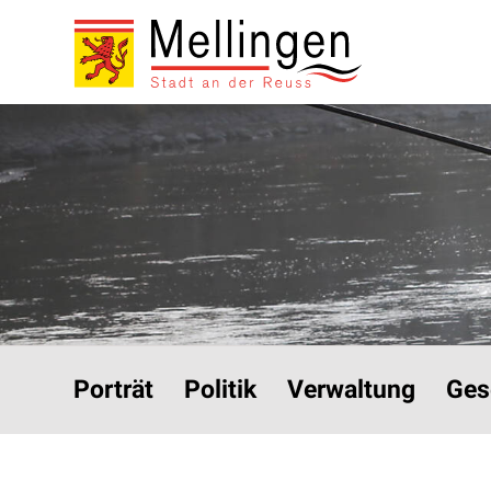
Navigieren in Mellinge
Schnellnavigation
Hauptnavigation
Porträt
Politik
Verwaltung
Ges